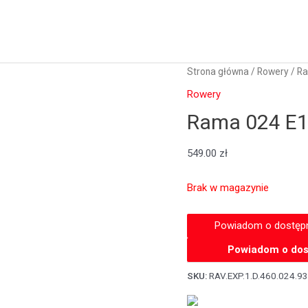
Strona główna
/
Rowery
/ R
Rowery
Rama 024 E
549.00
zł
Brak w magazynie
Powiadom o dos
SKU:
RAV.EXP.1.D.460.024.9