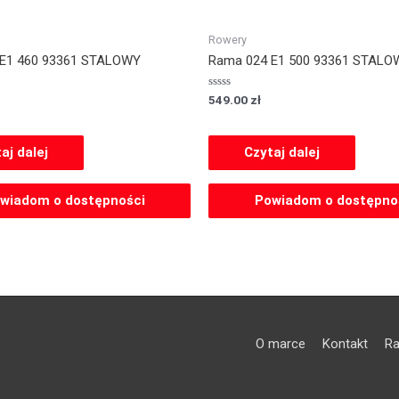
Rowery
 E1 460 93361 STALOWY
Rama 024 E1 500 93361 STALO
Oceniony
549.00
zł
0
na
5.
aj dalej
Czytaj dalej
wiadom o dostępności
Powiadom o dostępno
O marce
Kontakt
Ra