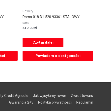
Rowery
WY
Rama 018 D1 520 93361 STALOWY
Oceniony
549.00
zł
0
na
5.
Czytaj dalej
ści
Powiadom o dostępności
ty Credit Agricole
Jak wysyłamy rower
Zwrot towaru
Gwarancja 2+3
Polityka prywatności
Regulamin