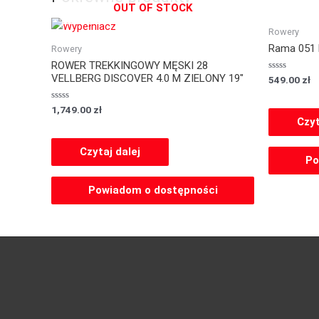
OUT OF STOCK
Rowery
Rama 051
Rowery
ROWER TREKKINGOWY MĘSKI 28
VELLBERG DISCOVER 4.0 M ZIELONY 19″
Oceniony
549.00
zł
0
na
5.
Oceniony
1,749.00
zł
0
Czyt
na
5.
Czytaj dalej
Po
Powiadom o dostępności