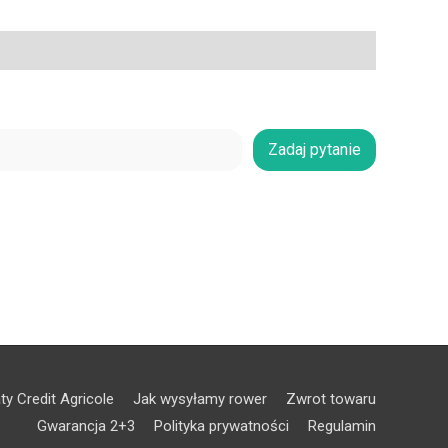
Zadaj pytanie
ty Credit Agricole
Jak wysyłamy rower
Zwrot towaru
Gwarancja 2+3
Polityka prywatności
Regulamin