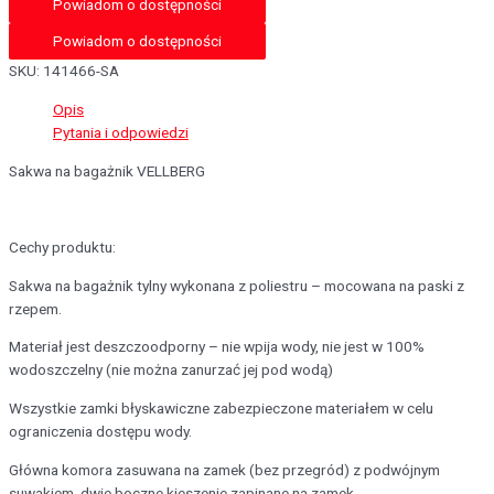
Powiadom o dostępności
SKU:
141466-SA
Opis
Pytania i odpowiedzi
Sakwa na bagażnik VELLBERG
Cechy produktu:
Sakwa na bagażnik tylny wykonana z poliestru – mocowana na paski z
rzepem.
Materiał jest deszczoodporny – nie wpija wody, nie jest w 100%
wodoszczelny (nie można zanurzać jej pod wodą)
Wszystkie zamki błyskawiczne zabezpieczone materiałem w celu
ograniczenia dostępu wody.
Główna komora zasuwana na zamek (bez przegród) z podwójnym
suwakiem, dwie boczne kieszenie zapinane na zamek.