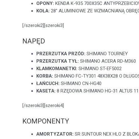
OPONY:
KENDA K-935 700X35C ANTYPRZEBICI
KOŁA:
28″ ALUMINIOWE ZE WZMACNIANĄ OBRĘ
[/szeroki2][szeroki3]
NAPĘD
PRZERZUTKA PRZÓD:
SHIMANO TOURNEY
PRZERZUTKA TYŁ:
SHIMANO ACERA RD-M360
KLAMKOMANETKI:
SHIMANO ST-EF5002
KORBA:
SHIMANO FC-TY301 48X38X28 O DŁUGO
ŁAŃCUCH:
SHIMANO CN-HG40
KASETA:
8 RZĘDOWA SHIMANO HG-31 ALTUS 11
[/szeroki3][szeroki4]
KOMPONENTY
AMORTYZATOR:
SR SUNTOUR NEX HLO Z BLOK