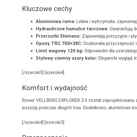
Kluczowe cechy
Aluminiowa rama:
Lekka i wytrzymała, zapewnia
Hydrauliczne hamulce tarczowe:
Gwarantują d
Przerzutki Shimano:
Zapewniają precyzyjne i pły
Opony TRC 700×38C:
Doskonała przyczepność i 
Limit wagowy 120 kg:
Odpowiedni dla szerokieg
Stylowy ciemny szary kolor:
Elegancki wygląd, k
[/szeroki3] [szeroki4]
Komfort i wydajność
Rower VELLBERG EXPLORER 2.0 został zaprojektowany z
pozycję podczas długich tras. Dodatkowo, aluminiowe ko
[/szeroki4] [szeroki5]