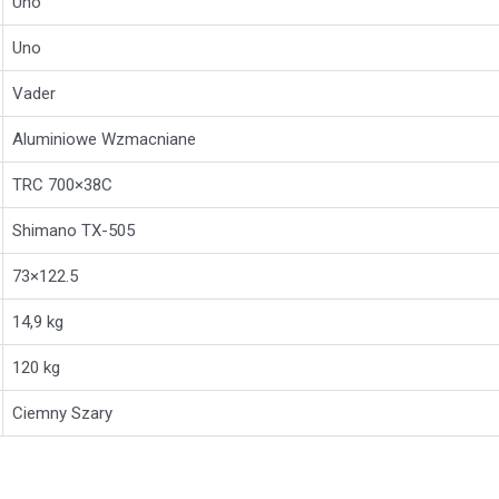
Uno
Uno
Vader
Aluminiowe Wzmacniane
TRC 700×38C
Shimano TX-505
73×122.5
14,9 kg
120 kg
Ciemny Szary