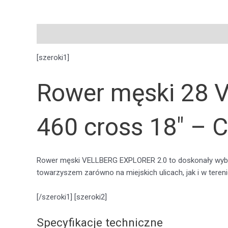
Opis
Pytania i odpowiedzi
[szeroki1]
Rower męski 28 
460 cross 18″ – 
Rower męski VELLBERG EXPLORER 2.0 to doskonały wybór 
towarzyszem zarówno na miejskich ulicach, jak i w tereni
[/szeroki1] [szeroki2]
Specyfikacje techniczne