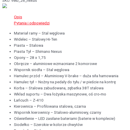
SKU:
velb_26_nexus
Opis
Pytania i odpowiedzi
Materiał ramy – Stal węglowa
Widelec – Stalowy Hi-Ten
Piasta – Stalowa
Piasta Tył – Shimano Nexus
Opony – 28 x 1,75
Obręcze – aluminiowe wzmacniane 2 komorowe
Wspornik siodła – Stal węglowa
Hamulec przód – Aluminiowy V-brake – duża siła hamowania
Hamulec tył – Nożny na pedały do tyłu / w pieście na kontrę
Korba – Stalowa zabudowana, zębatka 38T stalowa
Wkład suportu – Dwa łożyska maszynowe, oś cro-mo
Łańcuch – Z-410
Kierownica – Profilowana stalowa, czarna
Wspornik kierownicy – Stalowo-aluminiowy, czarny
Oświetlenie – LED zasilane bateriami (baterie w komplecie)
Siodełko – Szerokie w kolorze chwytów