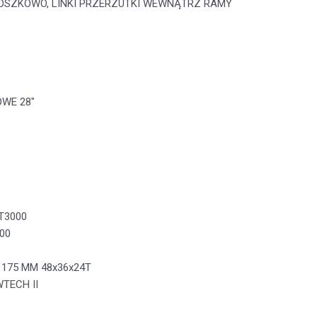
OSZKOWO, LINKI PRZERZUTKI WEWNĄTRZ RAMY
WE 28″
T3000
00
 175 MM 48x36x24T
TECH II