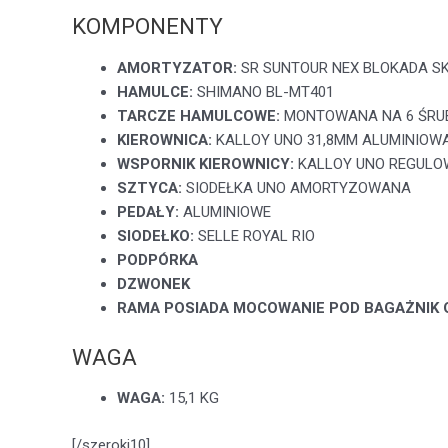
KOMPONENTY
AMORTYZATOR:
SR SUNTOUR NEX BLOKADA S
HAMULCE:
SHIMANO BL-MT401
TARCZE HAMULCOWE:
MONTOWANA NA 6 ŚRU
KIEROWNICA:
KALLOY UNO 31,8MM ALUMINIOW
WSPORNIK KIEROWNICY:
KALLOY UNO REGUL
SZTYCA:
SIODEŁKA UNO AMORTYZOWANA
PEDAŁY:
ALUMINIOWE
SIODEŁKO:
SELLE ROYAL RIO
PODPÓRKA
DZWONEK
RAMA POSIADA MOCOWANIE POD BAGAŻNIK 
WAGA
WAGA:
15,1 KG
[/szeroki10]