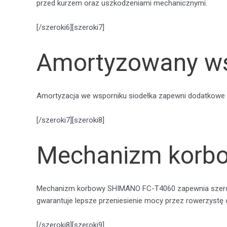
przed kurzem oraz uszkodzeniami mechanicznymi.
[/szeroki6][szeroki7]
Amortyzowany ws
Amortyzacja we wsporniku siodełka zapewni dodatkowe 
[/szeroki7][szeroki8]
Mechanizm korbo
Mechanizm korbowy SHIMANO FC-T4060 zapewnia szeroki
gwarantuje lepsze przeniesienie mocy przez rowerzystę o
[/szeroki8][szeroki9]