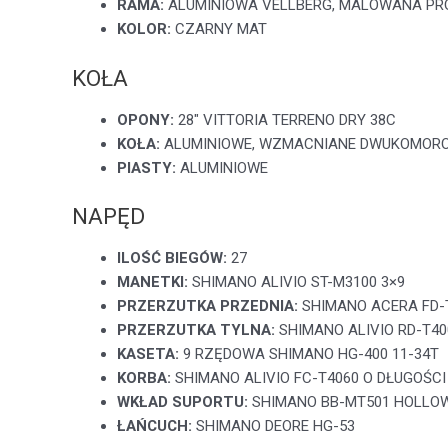
RAMA:
ALUMINIOWA VELLBERG, MALOWANA PR
KOLOR:
CZARNY MAT
KOŁA
OPONY:
28″ VITTORIA TERRENO DRY 38C
KOŁA:
ALUMINIOWE, WZMACNIANE DWUKOMORO
PIASTY:
ALUMINIOWE
NAPĘD
ILOŚĆ BIEGÓW:
27
MANETKI:
SHIMANO ALIVIO ST-M3100 3×9
PRZERZUTKA PRZEDNIA:
SHIMANO ACERA FD-
PRZERZUTKA TYLNA:
SHIMANO ALIVIO RD-T40
KASETA:
9 RZĘDOWA SHIMANO HG-400 11-34T
KORBA:
SHIMANO ALIVIO FC-T4060 O DŁUGOŚCI
WKŁAD SUPORTU:
SHIMANO BB-MT501 HOLLOW
ŁAŃCUCH:
SHIMANO DEORE HG-53