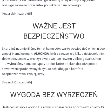
przerzutkami klamkomanetki gwarantują łatwy uchwyt i wygodną
obsługę zarówno przerzutek jak i układu hamulcowego.
[/szeroki4][szeroki5]
WAŻNE JEST
BEZPIECZEŃSTWO
Skoro już nadmieniliśmy temat hamulców, warto powiedzieć o nich nieco
więcej. Hamulce marki
ALHONGA
, która szczyci się kilkudziesięcioletnim
doświadczeniem w branży rowerowej. Do roweru Vellberg EXPLORER
1.2 wybraliśmy hamulce typu V-Brake, które doskonale radzą sobie
nawet w niespodziewanych sytuacjach, dbając o komfort i
bezpieczeństwo Twojej jazdy.
[/szeroki5][szeroki6]
WYGODA BEZ WYRZECZEŃ
Jeśli cenisz sobie wygodę, a rower o charakterze sportowym kojarzy Ci