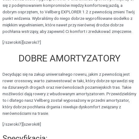
się z podejmowaniem kompromisów między komfortową jazdą, a
dobrym osprzętem, to Vellberg EXPLORER 1.2 z pewnością zmieni Twój
punkt widzenia. Wybraliśmy do niego dobrze wyprofilowane siodełko z
miękkim wypełnieniem, które nawet przy nierównej drodze dobrze
pochłania wstrząsy, aby zapewnić Ci komfort i zredukować zmęczenie.
[/szeroki6][szeroki7]
DOBRE AMORTYZATORY
Decydując się na zakup uniwersalnego roweru, jakim z pewnością jest
rower crossowy, warto zainwestować w taki, który dobrze sprawdzi się
na dziurawych drogach oraz nierównościach pozamiejskich tras. Takie
możliwości dają rowery z wbudowanym amortyzatorem. Przewidzieliśmy
to i dlatego nasz Vellberg został wyposażony w przedni amortyzator,
który dobrze pochłania drgania i niweluje dyskomfort związany z
nierównościami na trasie.
[/szeroki7][szeroki8]
Specyfikacja: