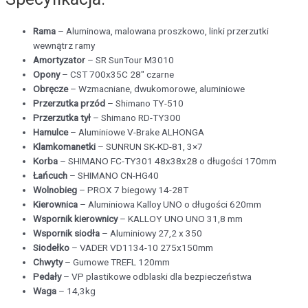
Rama
– Aluminowa, malowana proszkowo, linki przerzutki
wewnątrz ramy
Amortyzator
– SR SunTour M3010
Opony
– CST 700x35C 28″ czarne
Obręcze
– Wzmacniane, dwukomorowe, aluminiowe
Przerzutka przód
– Shimano TY-510
Przerzutka tył
– Shimano RD-TY300
Hamulce
– Aluminiowe V-Brake ALHONGA
Klamkomanetki
– SUNRUN SK-KD-81, 3×7
Korba
– SHIMANO FC-TY301 48x38x28 o długości 170mm
Łańcuch
– SHIMANO CN-HG40
Wolnobieg
– PROX 7 biegowy 14-28T
Kierownica
– Aluminiowa Kalloy UNO o długości 620mm
Wspornik kierownicy
– KALLOY UNO UNO 31,8 mm
Wspornik siodła
– Aluminiowy 27,2 x 350
Siodełko
– VADER VD1134-10 275x150mm
Chwyty
– Gumowe TREFL 120mm
Pedały
– VP plastikowe odblaski dla bezpieczeństwa
Waga
– 14,3kg