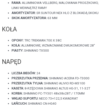
RAMA:
ALUMINIOWA VELLBERG, MALOWANA PROSZKOWO,
LINKI WEWNĄTRZ RAMY
AMORTYZATOR:
SR SUNTOUR NEX HLO Z BLOKADĄ SKOKU
SKOK AMORTYZATORA:
63 MM
KOŁA
OPONY:
TRC TREKMAN 700 X 38C
KOŁA:
ALUMINIOWE, WZMACNIANE DWUKOMOROWE 28″
PIASTY:
SHIMANO TX500
NAPĘD
LICZBA BIEGÓW:
24
PRZERZUTKA PRZEDNIA:
SHIMANO ACERA FD-T3000
PRZERZUTKA TYLNA:
SHIMANO ALIVIO RD-M3100
KASETA:
8-RZĘDOWA SHIMANO ALTUS HG-31, 11-32T
KORBA:
SHIMANO FC-TY301 48x38x28T / 170MM
WKŁAD SUPORTU:
NECO 73×122,5 KWADRAT
ŁAŃCUCH:
SHIMANO CN-HG40