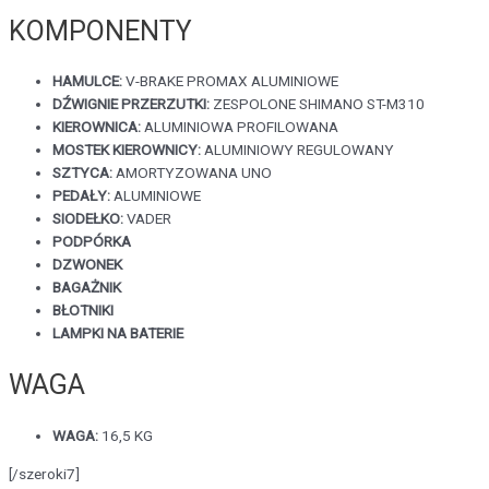
KOMPONENTY
HAMULCE:
V-BRAKE PROMAX ALUMINIOWE
DŹWIGNIE PRZERZUTKI:
ZESPOLONE SHIMANO ST-M310
KIEROWNICA:
ALUMINIOWA PROFILOWANA
MOSTEK KIEROWNICY:
ALUMINIOWY REGULOWANY
SZTYCA:
AMORTYZOWANA UNO
PEDAŁY:
ALUMINIOWE
SIODEŁKO:
VADER
PODPÓRKA
DZWONEK
BAGAŻNIK
BŁOTNIKI
LAMPKI NA BATERIE
WAGA
WAGA:
16,5 KG
[/szeroki7]